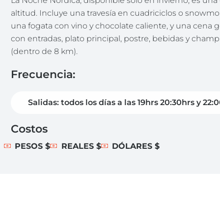
La Noche Nórdica, disponible solo en invierno, es un
altitud. Incluye una travesía en cuadriciclos o snowmo
una fogata con vino y chocolate caliente, y una cen
con entradas, plato principal, postre, bebidas y champ
(dentro de 8 km).
Frecuencia:
Salidas: todos los días a las 19hrs 20:30hrs y 22:
Costos
PESOS $
REALES $
DÓLARES $