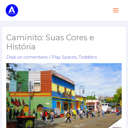
Ir
Main
al
Men
contenido
Caminito: Suas Cores e
História
Dejá un comentario
/
Play Spaces
,
Toddlers