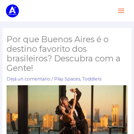
Ir
Main
al
Men
contenido
Por que Buenos Aires é o
destino favorito dos
brasileiros? Descubra com a
Gente!
Dejá un comentario
/
Play Spaces
,
Toddlers