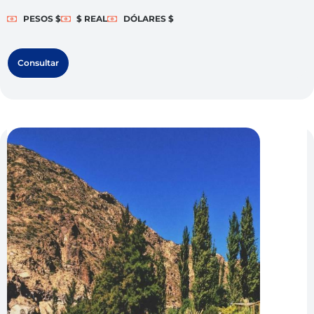
PESOS $
$ REAL
DÓLARES $
Consultar