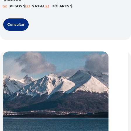
PESOS $
$ REAL
DÓLARES $
Consultar