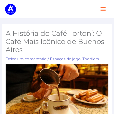
Pular
Men
para
Princ
o
conteúdo
A História do Café Tortoni: O
Café Mais Icônico de Buenos
Aires
Deixe um comentário
/
Espaços de jogo
,
Toddlers