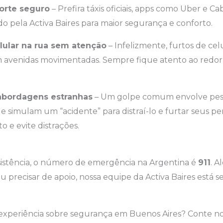
porte seguro
– Prefira táxis oficiais, apps como Uber e Ca
do pela Activa Baires para maior segurança e conforto.
elular na rua sem atenção
– Infelizmente, furtos de ce
 avenidas movimentadas. Sempre fique atento ao redor 
abordagens estranhas
– Um golpe comum envolve pes
 simulam um “acidente” para distraí-lo e furtar seus pe
 e evite distrações.
sistência, o número de emergência na Argentina é
911
. A
 precisar de apoio, nossa equipe da Activa Baires está s
experiência sobre segurança em Buenos Aires? Conte no