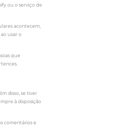
bify ou o serviço de
lulares acontecem,
ao usar o
soas que
rtences.
lém disso, se tiver
empre à disposição
s comentários e