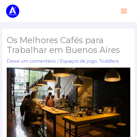
Pular
Men
para
Princ
o
conteúdo
Os Melhores Cafés para
Trabalhar em Buenos Aires
Deixe um comentário
/
Espaços de jogo
,
Toddlers