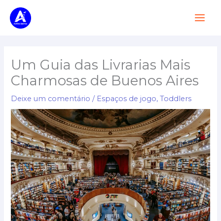
Pular
Men
para
Princ
o
conteúdo
Um Guia das Livrarias Mais
Charmosas de Buenos Aires
Deixe um comentário
/
Espaços de jogo
,
Toddlers